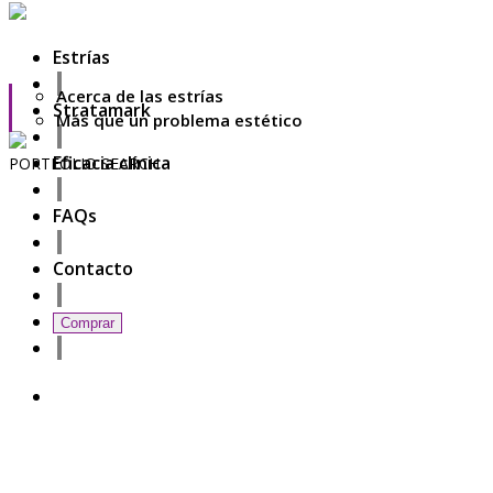
Estrías
Acerca de las estrías
Stratamark
Más que un problema estético
Eficacia clínica
PORTFOLIO
SEARCH
6
FAQs
November
2018
Hello world!
Contacto
27
October
2017
ISDS Bangkok 2017
Comprar
23
October
2017
Dasil 6th World Congress Shanghai 2017
22
October
2017
ISSAKS New York 2017
20