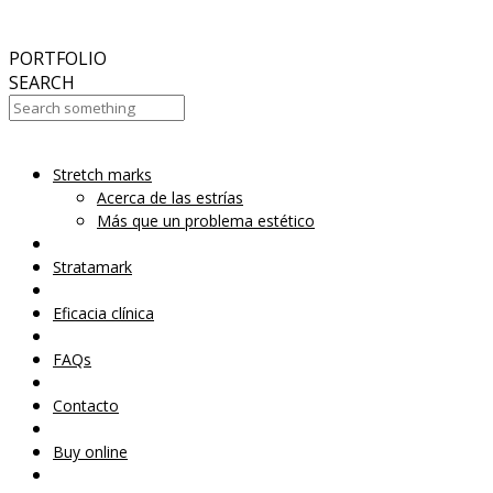
October
2017
ABC 15 Arizona
PORTFOLIO
SEARCH
Your Cart Is Empty!
Stretch marks
Acerca de las estrías
Más que un problema estético
Stratamark
Eficacia clínica
FAQs
Contacto
Buy online